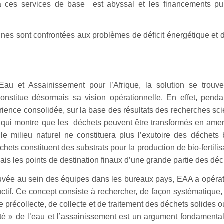
 à ces services de base est abyssal et les financements pub
nes sont confrontées aux problèmes de déficit énergétique et d’i
Eau et Assainissement pour l’Afrique, la solution se trouv
constitue désormais sa vision opérationnelle. En effet, penda
ence consolidée, sur la base des résultats des recherches sci
n, qui montre que les déchets peuvent être transformés en am
le milieu naturel ne constituera plus l’exutoire des déchets 
hets constituent des substrats pour la production de bio-fertilis
rmais les points de destination finaux d’une grande partie des déc
rouvée au sein des équipes dans les bureaux pays, EAA a opéra
tif. Ce concept consiste à rechercher, de façon systématique,
récollecte, de collecte et de traitement des déchets solides o
ité » de l’eau et l’assainissement est un argument fondamenta