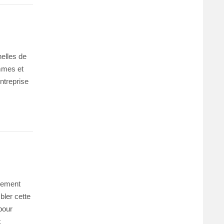
nelles de
ammes et
ntreprise
èrement
ler cette
pour
x