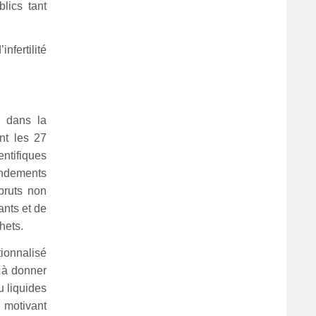
lics tant
nfertilité
e dans la
nt les 27
entifiques
endements
bruts non
ants et de
hets.
tionnalisé
 à donner
u liquides
l motivant