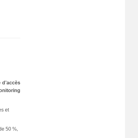
e d’accès
onitoring
es et
 de 50 %,