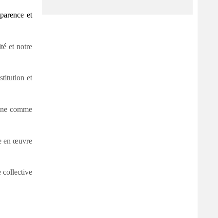
parence et
té et notre
titution et
ionne comme
se en œuvre
 collective