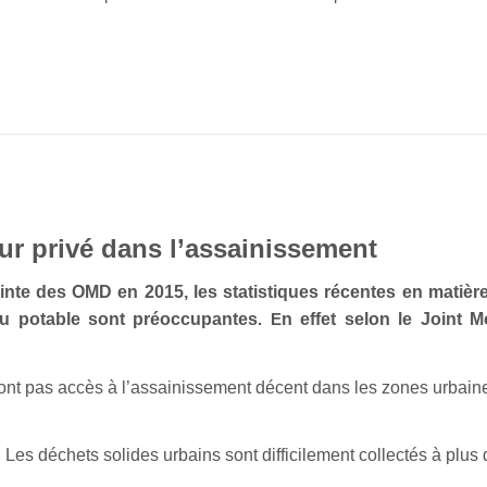
eur privé dans l’assainissement
teinte des OMD en 2015, l
es statistiques récentes en matièr
au potable sont préoccupantes
. E
n effet selon le Joint M
’ont pas accès à l’assainissement décent dans les zones urbain
. Les déchets solides urbains sont difficilement collectés à plus