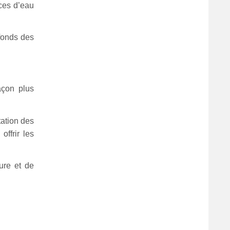
aces d’eau
 fonds des
façon plus
tation des
offrir les
ure et de