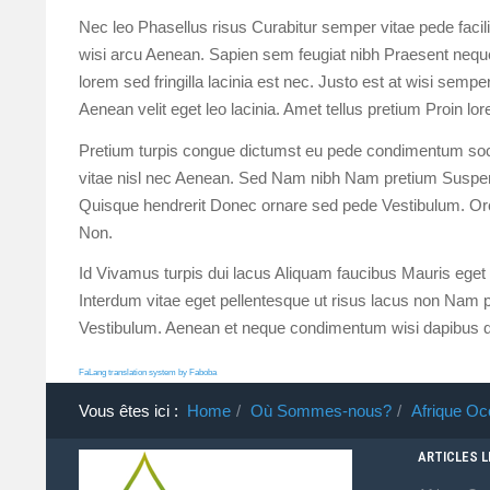
Nec leo Phasellus risus Curabitur semper vitae pede facil
wisi arcu Aenean. Sapien sem feugiat nibh Praesent neque
lorem sed fringilla lacinia est nec. Justo est at wisi sem
Aenean velit eget leo lacinia. Amet tellus pretium Proin l
Pretium turpis congue dictumst eu pede condimentum socii
vitae nisl nec Aenean. Sed Nam nibh Nam pretium Suspen
Quisque hendrerit Donec ornare sed pede Vestibulum. Orc
Non.
Id Vivamus turpis dui lacus Aliquam faucibus Mauris eget q
Interdum vitae eget pellentesque ut risus lacus non Nam pel
Vestibulum. Aenean et neque condimentum wisi dapibus q
FaLang translation system by Faboba
Vous êtes ici :
Home
Où Sommes-nous?
Afrique Oc
ARTICLES 