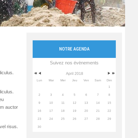
NOTRE AGENDA
Suivez nos évènements
iculus.
April 2018
Lun
Mar
Mer
Jeu
Ven
Sam
Dim
1
iculus.
2
3
4
5
6
7
8
eu
9
10
11
12
13
14
15
am auctor
16
17
18
19
20
21
22
23
24
25
26
27
28
29
el risus.
30