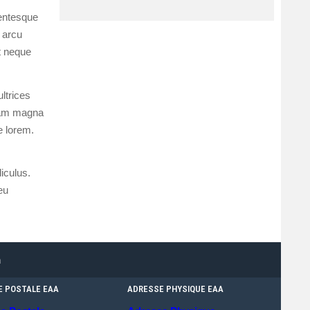
lentesque
 arcu
it neque
ltrices
quam magna
e lorem.
iculus.
eu
n
E POSTALE EAA
ADRESSE PHYSIQUE EAA