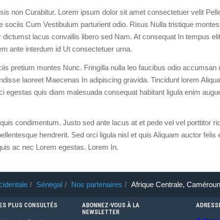
isis non Curabitur. Lorem ipsum dolor sit amet consectetuer velit Pel
 sociis Cum Vestibulum parturient odio. Risus Nulla tristique montes
per dictumst lacus convallis libero sed Nam. At consequat In tempus el
orem ante interdum id Ut consectetuer urna.
s pretium montes Nunc. Fringilla nulla leo faucibus odio accumsan u
disse laoreet Maecenas In adipiscing gravida. Tincidunt lorem Ali
i egestas quis diam malesuada consequat habitant ligula enim augu
uis condimentum. Justo sed ante lacus at et pede vel vel porttitor rid
lentesque hendrerit. Sed orci ligula nisl et quis Aliquam auctor felis 
uis ac nec Lorem egestas. Lorem In.
cidentale
Sénégal
Nos partenaires
Afrique Centrale, Camérou
LES PLUS CONSULTÉS
ABONNEZ-VOUS À LA
ADRESS
NEWSLETTER