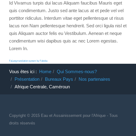
Id Vivamus turpis dui lacus Aliquam faucibus Mauris eget
quis condimentum. Justo sed ante lacus at et pede vel vel
porttitor ridiculus. Interdum vitae eget pellentesque ut risus
lacus non Nam pellentesque hendrerit. Sed orci ligula nisl et
quis Aliquam auctor felis eu Vestibulum. Aenean et neque
condimentum wisi dapibus quis ac nec Lorem egestas.
Lorem In.
FaLang translation system by Faboba
Vous êtes ici :
Home
Qui Sommes-nous?
Présentation
Bureaux Pays
Nos partenaires
Afrique Centrale, Caméroun
Copyright © 2015 Eau et Assainissement
pour
l'Afrique - Tous
droits réservés