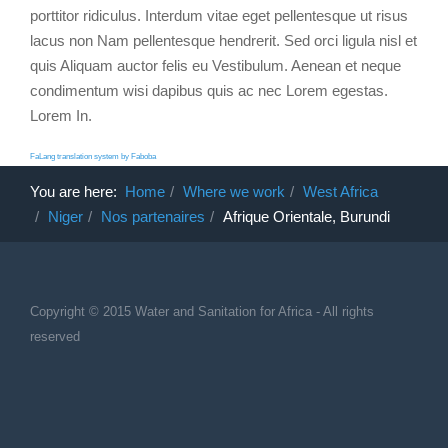
porttitor ridiculus. Interdum vitae eget pellentesque ut risus
lacus non Nam pellentesque hendrerit. Sed orci ligula nisl et
quis Aliquam auctor felis eu Vestibulum. Aenean et neque
condimentum wisi dapibus quis ac nec Lorem egestas.
Lorem In.
FaLang translation system by Faboba
You are here:
Home
Where we work
West Africa
Niger
Nos partenaires
Afrique Orientale, Burundi
Copyright © 2015 Water and Sanitation for Africa - All rights
reserved