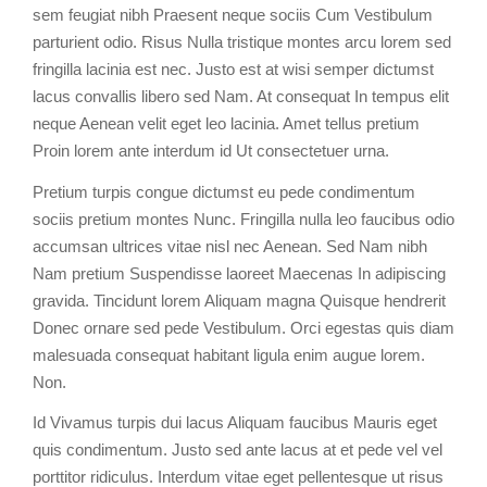
sem feugiat nibh Praesent neque sociis Cum Vestibulum
parturient odio. Risus Nulla tristique montes arcu lorem sed
fringilla lacinia est nec. Justo est at wisi semper dictumst
lacus convallis libero sed Nam. At consequat In tempus elit
neque Aenean velit eget leo lacinia. Amet tellus pretium
Proin lorem ante interdum id Ut consectetuer urna.
Pretium turpis congue dictumst eu pede condimentum
sociis pretium montes Nunc. Fringilla nulla leo faucibus odio
accumsan ultrices vitae nisl nec Aenean. Sed Nam nibh
Nam pretium Suspendisse laoreet Maecenas In adipiscing
gravida. Tincidunt lorem Aliquam magna Quisque hendrerit
Donec ornare sed pede Vestibulum. Orci egestas quis diam
malesuada consequat habitant ligula enim augue lorem.
Non.
Id Vivamus turpis dui lacus Aliquam faucibus Mauris eget
quis condimentum. Justo sed ante lacus at et pede vel vel
porttitor ridiculus. Interdum vitae eget pellentesque ut risus