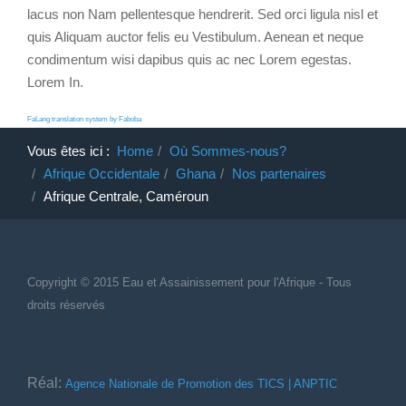
lacus non Nam pellentesque hendrerit. Sed orci ligula nisl et
quis Aliquam auctor felis eu Vestibulum. Aenean et neque
condimentum wisi dapibus quis ac nec Lorem egestas.
Lorem In.
FaLang translation system by Faboba
Vous êtes ici :
Home
Où Sommes-nous?
Afrique Occidentale
Ghana
Nos partenaires
Afrique Centrale, Caméroun
Copyright © 2015 Eau et Assainissement
pour
l'Afrique - Tous
droits réservés
Réal:
Agence Nationale de Promotion des TICS | ANPTIC